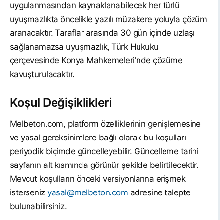
uygulanmasından kaynaklanabilecek her türlü
uyuşmazlıkta öncelikle yazılı müzakere yoluyla çözüm
aranacaktır. Taraflar arasında 30 gün içinde uzlaşı
sağlanamazsa uyuşmazlık, Türk Hukuku
çerçevesinde Konya Mahkemeleri'nde çözüme
kavuşturulacaktır.
Koşul Değişiklikleri
Melbeton.com, platform özelliklerinin genişlemesine
ve yasal gereksinimlere bağlı olarak bu koşulları
periyodik biçimde güncelleyebilir. Güncelleme tarihi
sayfanın alt kısmında görünür şekilde belirtilecektir.
Mevcut koşulların önceki versiyonlarına erişmek
isterseniz
yasal@melbeton.com
adresine talepte
bulunabilirsiniz.