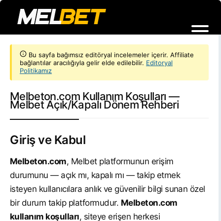
Bu sayfa bağımsız editöryal incelemeler içerir. Affiliate
bağlantılar aracılığıyla gelir elde edilebilir.
Editoryal
Politikamız
Melbeton.com Kullanım Koşulları —
Melbet Açık/Kapalı Dönem Rehberi
Giriş ve Kabul
Melbeton.com
, Melbet platformunun erişim
durumunu — açık mı, kapalı mı — takip etmek
isteyen kullanıcılara anlık ve güvenilir bilgi sunan özel
bir durum takip platformudur.
Melbeton.com
kullanım koşulları
, siteye erişen herkesi