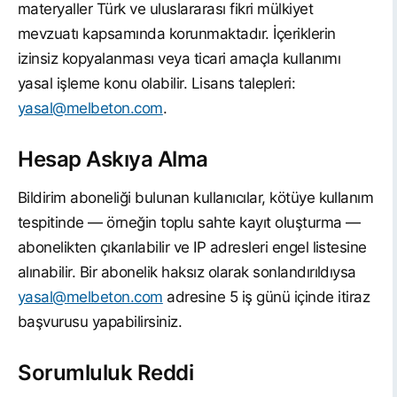
materyaller Türk ve uluslararası fikri mülkiyet
mevzuatı kapsamında korunmaktadır. İçeriklerin
izinsiz kopyalanması veya ticari amaçla kullanımı
yasal işleme konu olabilir. Lisans talepleri:
yasal@melbeton.com
.
Hesap Askıya Alma
Bildirim aboneliği bulunan kullanıcılar, kötüye kullanım
tespitinde — örneğin toplu sahte kayıt oluşturma —
abonelikten çıkarılabilir ve IP adresleri engel listesine
alınabilir. Bir abonelik haksız olarak sonlandırıldıysa
yasal@melbeton.com
adresine 5 iş günü içinde itiraz
başvurusu yapabilirsiniz.
Sorumluluk Reddi