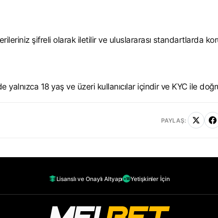
iniz şifreli olarak iletilir ve uluslararası standartlarda kor
yalnızca 18 yaş ve üzeri kullanıcılar içindir ve KYC ile doğru
PAYLAŞ:
Lisanslı ve Onaylı Altyapı
Yetişkinler İçin
+18