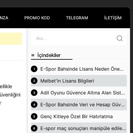
ANZA
PROMO KOD
TELEGRAM
İLETIŞIM
İçindekiler
E-Spor Bahsinde Lisans Neden Önemli?
Melbet'in Lisans Bilgileri
llikle
Adil Oyunu Güvence Altına Alan Sistemler
üvenliğini
r
E-Spor Bahsinde Veri ve Hesap Güvenliği
Genç Kitleye Özel Bir Hatırlatma
E-spor maç sonuçları manipüle edilebilir mi?