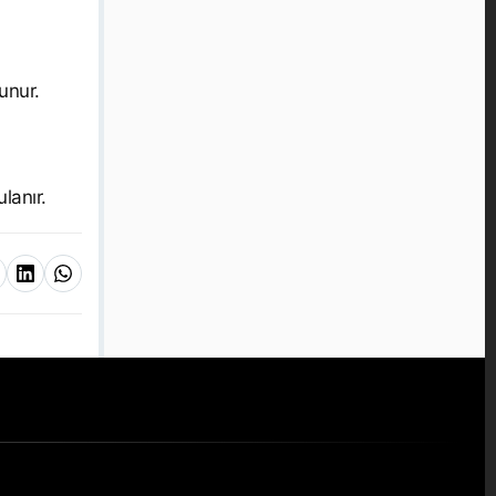
unur.
lanır.