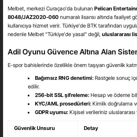
Melbet, merkezi Curaçao'da bulunan
Pelican Entertain
8048/JAZ2020-060
numaralı lisansı altında faaliyet g
kullanıcıya hizmet verir. Türkiye'de BTK tarafından uygula
nedenle Melbet "Türkiye'de yasal" değil,
uluslararası li
Adil Oyunu Güvence Altına Alan Siste
E-spor bahislerinde özellikle önem taşıyan güvenlik katm
Bağımsız RNG denetimi:
Rastgele sonuç içe
edilir.
256-bit SSL şifreleme:
Hesap ve ödeme bilgil
KYC/AML prosedürleri:
Kimlik doğrulama ve
GDPR uyumu:
Kişisel verileriniz uluslararası
Güvenlik Unsuru
Detay