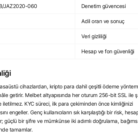
48/JAZ2020-060
Denetim güvencesi
Adil oran ve sonuç
Veri gizliliği
Hesap ve fon güvenliği
liği
asaüstü cihazlardan, kripto para dahil çeşitli ödeme yönteml
hâle getirir. Melbet altyapısında her oturum 256-bit SSL ile şi
 iletilmez. KYC süreci, ilk para çekiminden önce kimliğinizi
 engeller. Genç kullanıcıların sık karşılaştığı bir risk, hesap 
tır; güçlü bir şifre ve mümkünse iki adımlı doğrulama, bağım
yinde tamamlar.